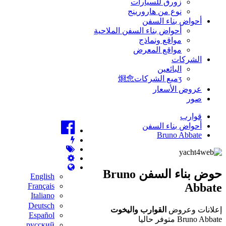
زورق للسيارات
نوع من هارورينج
أحواض بناء السفن
أحواض بناء السفن الملاحية
مواقع ونماذج
مواقع المعرض
الشركات
البائعين
ʒميع الشركات烱㥐
عروض الأسعار
صور
قوارب
أحواض بناء السفن
Bruno Abbate
حوض بناء السفن Bruno
English
Abbate
Français
Italiano
Deutsch
إعلانات وعروض
القوارب واليخوت
Español
Bruno Abbate متوفر حاليا
русский