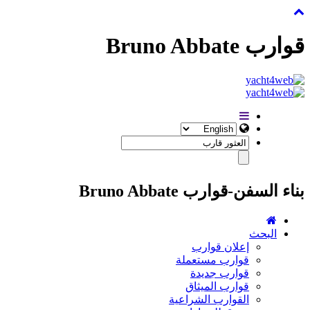
قوارب Bruno Abbate
بناء السفن-قوارب Bruno Abbate
البحث
إعلان قوارب
قوارب مستعملة
قوارب جديدة
قوارب الميثاق
القوارب الشراعية