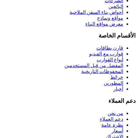
الشركات
البائعين
أحواض بناء السفن الملاحية
مواقع ونماذج
معرض مواقع البناء
الأقسام الخاصة
قارن بطاقات
قوارب مع الفيديو
أنواع القوارب
المفضل من قبل المستخدمين
المحفوظات التاريخية
خرائط
المطورين
_
أخبار
دعم العملاء
من نحن
دعم العملاء
نظرة عامة
أسعار
الاشتراك