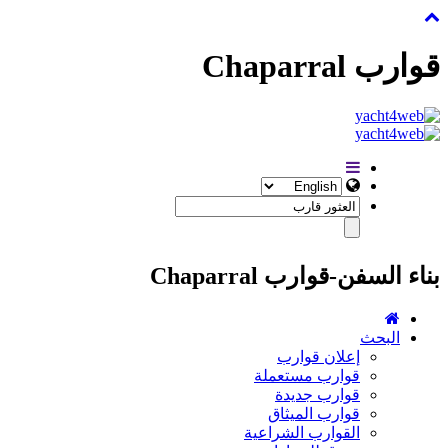
قوارب Chaparral
بناء السفن-قوارب Chaparral
البحث
إعلان قوارب
قوارب مستعملة
قوارب جديدة
قوارب الميثاق
القوارب الشراعية