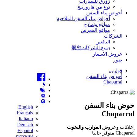
زورق للسيارات
نوع من هارورينج
أحواض بناء السفن
أحواض بناء السفن الملاحية
مواقع ونماذج
مواقع المعرض
الشركات
البائعين
ʒميع الشركات烱㥐
عروض الأسعار
صور
قوارب
أحواض بناء السفن
Chaparral
حوض بناء السفن
English
Chaparral
Français
Italiano
Deutsch
إعلانات وعروض
القوارب واليخوت
Español
Chaparral متوفر حاليا
русский