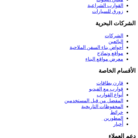
القوارب الشراعية
زورق للسيارات
الشركات البحرية
الشركات
البائعين
أحواض بناء السفن الملاحية
مواقع ونماذج
معرض مواقع البناء
الأقسام الخاصة
قارن بطاقات
قوارب مع الفيديو
أنواع القوارب
المفضل من قبل المستخدمين
المحفوظات التاريخية
خرائط
المطورين
_
أخبار
دعم العملاء