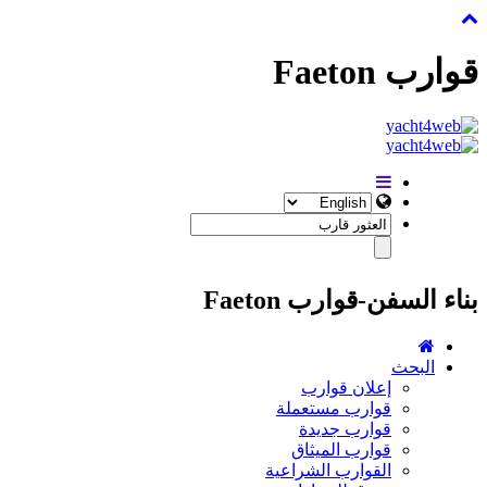
قوارب Faeton
بناء السفن-قوارب Faeton
البحث
إعلان قوارب
قوارب مستعملة
قوارب جديدة
قوارب الميثاق
القوارب الشراعية