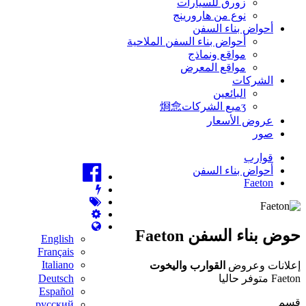
زورق للسيارات
نوع من هارورينج
أحواض بناء السفن
أحواض بناء السفن الملاحية
مواقع ونماذج
مواقع المعرض
الشركات
البائعين
ʒميع الشركات烱㥐
عروض الأسعار
صور
قوارب
أحواض بناء السفن
Faeton
حوض بناء السفن Faeton
English
Français
Italiano
إعلانات وعروض
القوارب واليخوت
Faeton متوفر حاليا
Deutsch
Español
قسم
русский