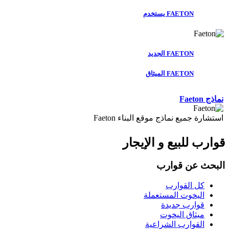
FAETON يستخدم
FAETON الجديد
FAETON الميثاق
نماذج Faeton
استشارة جميع نماذج موقع البناء Faeton
قوارب للبيع و الإيجار
البحث عن قوارب
كل القوارب
اليخوت المستعملة
قوارب جديدة
ميثاق اليخوت
القوارب الشراعية