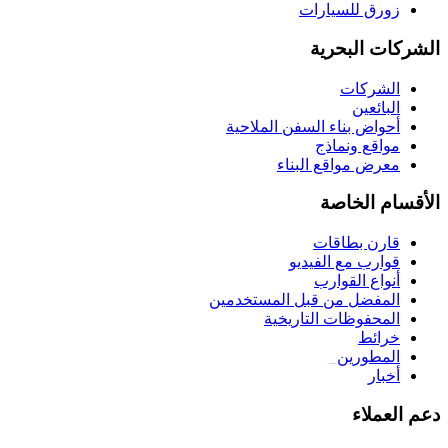
زورق للسيارات
الشركات البحرية
الشركات
البائعين
أحواض بناء السفن الملاحية
مواقع ونماذج
معرض مواقع البناء
الأقسام الخاصة
قارن بطاقات
قوارب مع الفيديو
أنواع القوارب
المفضل من قبل المستخدمين
المحفوظات التاريخية
خرائط
المطورين
_
أخبار
دعم العملاء