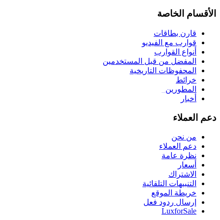
الأقسام الخاصة
قارن بطاقات
قوارب مع الفيديو
أنواع القوارب
المفضل من قبل المستخدمين
المحفوظات التاريخية
خرائط
المطورين
_
أخبار
دعم العملاء
من نحن
دعم العملاء
نظرة عامة
أسعار
الاشتراك
التنبيهات التلقائية
خريطة الموقع
إرسال ردود فعل
LuxforSale