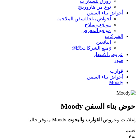
زورق للسيارات
نوع من هارورينج
أحواض بناء السفن
أحواض بناء السفن الملاحية
مواقع ونماذج
مواقع المعرض
الشركات
البائعين
ʒميع الشركات烱㥐
عروض الأسعار
صور
قوارب
أحواض بناء السفن
Moody
حوض بناء السفن Moody
إعلانات وعروض
القوارب واليخوت
Moody متوفر حاليا
قسم
نوع