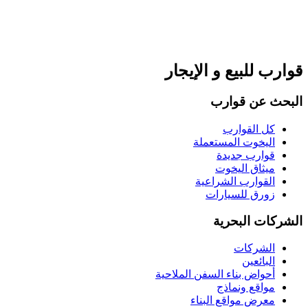
قوارب للبيع و الإيجار
البحث عن قوارب
كل القوارب
اليخوت المستعملة
قوارب جديدة
ميثاق اليخوت
القوارب الشراعية
زورق للسيارات
الشركات البحرية
الشركات
البائعين
أحواض بناء السفن الملاحية
مواقع ونماذج
معرض مواقع البناء