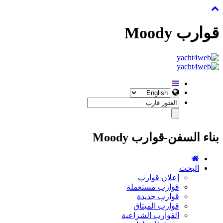
قوارب Moody
بناء السفن-قوارب Moody
البحث
إعلان قوارب
قوارب مستعملة
قوارب جديدة
قوارب الميثاق
القوارب الشراعية