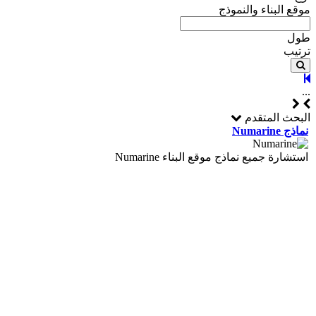
موقع البناء والنموذج
طول
ترتيب
...
البحث المتقدم
نماذج Numarine
استشارة جميع نماذج موقع البناء Numarine