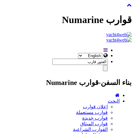
قوارب Numarine
بناء السفن-قوارب Numarine
البحث
إعلان قوارب
قوارب مستعملة
قوارب جديدة
قوارب الميثاق
القوارب الشراعية