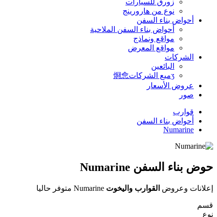
زورق للسيارات
نوع من هارورينج
أحواض بناء السفن
أحواض بناء السفن الملاحية
مواقع ونماذج
مواقع المعرض
الشركات
البائعين
ʒميع الشركات烱㥐
عروض الأسعار
صور
قوارب
أحواض بناء السفن
Numarine
حوض بناء السفن Numarine
إعلانات وعروض
القوارب واليخوت
Numarine متوفر حاليا
قسم
نوع