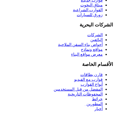
قوارب جديدة
ميثاق اليخوت
القوارب الشراعية
زورق للسيارات
الشركات البحرية
الشركات
البائعين
أحواض بناء السفن الملاحية
مواقع ونماذج
معرض مواقع البناء
الأقسام الخاصة
قارن بطاقات
قوارب مع الفيديو
أنواع القوارب
المفضل من قبل المستخدمين
المحفوظات التاريخية
خرائط
المطورين
_
أخبار