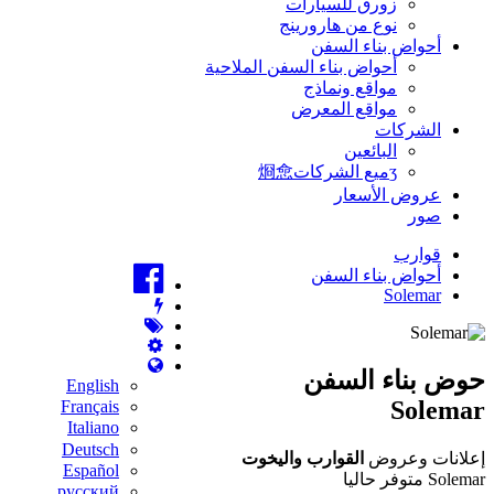
زورق للسيارات
نوع من هارورينج
أحواض بناء السفن
أحواض بناء السفن الملاحية
مواقع ونماذج
مواقع المعرض
الشركات
البائعين
ʒميع الشركات烱㥐
عروض الأسعار
صور
قوارب
أحواض بناء السفن
Solemar
حوض بناء السفن
English
Solemar
Français
Italiano
Deutsch
إعلانات وعروض
القوارب واليخوت
Español
Solemar متوفر حاليا
русский