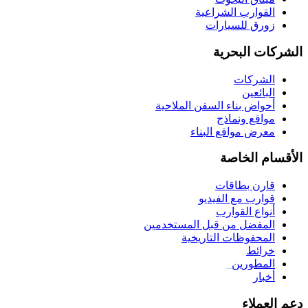
القوارب الشراعية
زورق للسيارات
الشركات البحرية
الشركات
البائعين
أحواض بناء السفن الملاحية
مواقع ونماذج
معرض مواقع البناء
الأقسام الخاصة
قارن بطاقات
قوارب مع الفيديو
أنواع القوارب
المفضل من قبل المستخدمين
المحفوظات التاريخية
خرائط
المطورين
_
أخبار
دعم العملاء