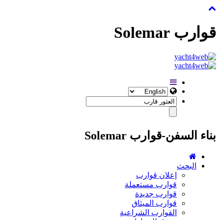
قوارب Solemar
بناء السفن-قوارب Solemar
البحث
إعلان قوارب
قوارب مستعملة
قوارب جديدة
قوارب الميثاق
القوارب الشراعية