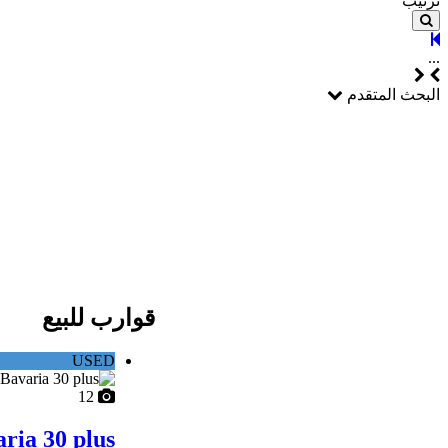
ترتيب
...
البحث المتقدم
قوارب للبيع
USED
12
ria 30 plus