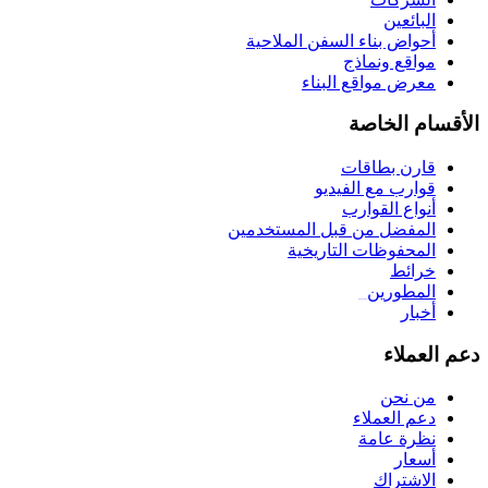
البائعين
أحواض بناء السفن الملاحية
مواقع ونماذج
معرض مواقع البناء
الأقسام الخاصة
قارن بطاقات
قوارب مع الفيديو
أنواع القوارب
المفضل من قبل المستخدمين
المحفوظات التاريخية
خرائط
المطورين
_
أخبار
دعم العملاء
من نحن
دعم العملاء
نظرة عامة
أسعار
الاشتراك