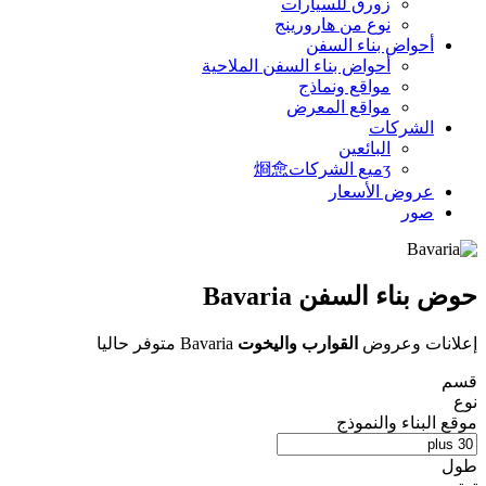
زورق للسيارات
نوع من هارورينج
أحواض بناء السفن
أحواض بناء السفن الملاحية
مواقع ونماذج
مواقع المعرض
الشركات
البائعين
ʒميع الشركات烱㥐
عروض الأسعار
صور
حوض بناء السفن Bavaria
إعلانات وعروض
القوارب واليخوت
Bavaria متوفر حاليا
قسم
نوع
موقع البناء والنموذج
طول