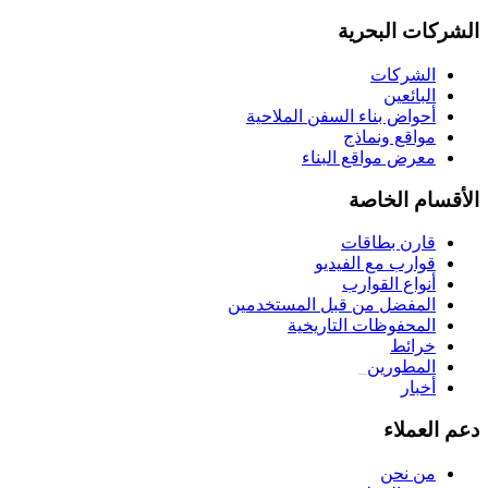
الشركات البحرية
الشركات
البائعين
أحواض بناء السفن الملاحية
مواقع ونماذج
معرض مواقع البناء
الأقسام الخاصة
قارن بطاقات
قوارب مع الفيديو
أنواع القوارب
المفضل من قبل المستخدمين
المحفوظات التاريخية
خرائط
المطورين
_
أخبار
دعم العملاء
من نحن