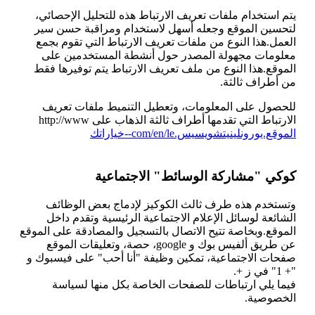
يتم استخدام ملفات تعريف الارتباط هذه للتحليل الإحصائي،
لتحسين الموقع وجعله أسهل لاستخدام ومراقبة حسن سير
العمل.هذا النوع من ملفات تعريف الارتباط التي تقوم بجمع
معلومات مجهولة المصدر حول أنشطة المستخدمين على
الموقع.هذا النوع من ملف تعريف الارتباط يتم توفيرها فقط
من أطراف ثالثة.
للحصول على المعلومات، وتعطيل التنميط ملفات تعريف
الارتباط التي تقدمها أطراف ثالثة الذهاب على http://www
الموقع.يورونلينيتشويسيس.com/en/le--خياراتك
كوكي "مشاركة الوسائط" الاجتماعية
وتستخدم هذه طرف ثالث الكوكيز ﻹدماج بعض الوظائف
الشائعة لوسائل الإعلام الاجتماعية الرئيسية وتقدم داخل
الموقع.وبخاصة تتيح الاتصال بالتسجيل والمصادقة على الموقع
عن طريق ألفيس بوك و google، حصة، وتعليقات الموقع
صفحات الاجتماعية، تمكين وظيفة "أنا أحب" على فيسبوك و
"+ 1" في ز +.
فيما يلي ارتباطات للصفحات الخاصة بكل منها لسياسة
الخصوصية.