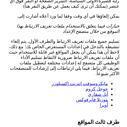
رأيه قصيرة/الأولى السياسة، التمرير الصفحة أو النقر فوق أي
عنصر (يمكنك أن ترى كيف يعمل عن طريق النقر هنا)
يمكن إلغاؤها في أي وقت وفقا لما ورد أعلاه أشارت إلى.
خيارات فيما يتعلق بالاستخدام ملفات تعريف الارتباط بهذا
الموقع من خلال متصفح الإعداد
تسليم جميع ملفات تعريف الارتباط والطرف الأول، يتم إلغاء
تنشيطه بالتدخل في إعدادات المستعرض الخاص بك؛ مع ذلك،
لاحظ أن هذا يمكن أن يجعل المواقع غير قابلة للاستخدام حيث
أن ملفات تعريف الارتباط ضرورية لالتقاط تسليم الأداء
الوظيفي.كل متصفح له إعدادات مختلفة لتعطيل ملفات
تعريف الارتباط; فيما يلي ارتباطات إلى إرشادات للمتصفحات
الأكثر شيوعاً.
مايكروسوفت إنترنت إكسبلورر
جوجل كروم
أبل سفاري
موزيلا فايرفوكس
أوبرا
طرف ثالث المواقع