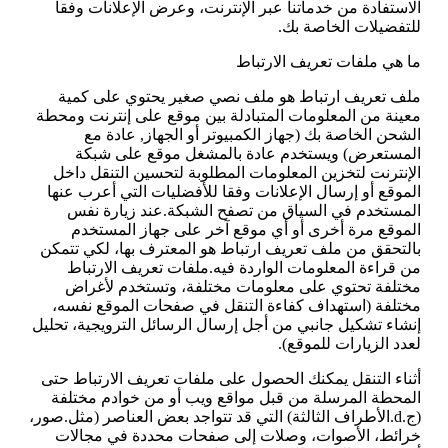
الاستفادة من خدماتنا عبر الإنترنت، وعرض الإعلانات وفقا
للتفضيلات الخاصة بك.
ما هي ملفات تعريف الارتباط
ملف تعريف ارتباط هو ملف نصي صغير يحتوي على كمية
معينة من المعلومات المتبادلة بين موقع على إنترنت ومحطة
الشحن الخاصة بك (جهاز الكمبيوتر أو الجهاز, عادة مع
المستعرض) ويستخدم عادة بالمشغل موقع على شبكة
الإنترنت لتخزين المعلومات المطلوبة لتحسين التنقل داخل
الموقع أو إرسال الإعلانات وفقا للأفضليات التي أعرب عنها
المستخدم في السياق من تصفح الشبكة.عند زيارة نفس
الموقع مرة أخرى أو أي موقع آخر على جهاز المستخدم
بالتحقق من ملف تعريف ارتباط هو المعترف بها، لكي تتمكن
من قراءة المعلومات الواردة فيه.ملفات تعريف الارتباط
مختلفة تحتوي على معلومات مختلفة، وتستخدم لأغراض
مختلفة (استهداف كفاءة التنقل في صفحات الموقع نفسه،
إنشاء تشكيل جانبي من أجل إرسال الرسائل الترويجية، تحليل
لعدد الزيارات للموقع).
أثناء التنقل يمكنك الحصول على ملفات تعريف الارتباط حتى
المحطة المرسلة من قبل مواقع ويب أو من خوادم مختلفة
(ج.d.الأطراف الثالثة) التي قد تتواجد بعض العناصر (مثل.صور،
خرائط، الأصوات، وصلات إلى صفحات محددة في مجالات