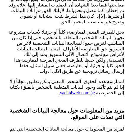
معالجتها فيما بعد؛ الشهادة أن العمليات المشار إليها أعلاه وقد
تم إخطار، كما تتصل بمحتوياتها، لأولئك الذين تم إبلاغ البيانات
أو نشرها، إلا إذا كان هذا الشرط يثبت استحالة أو ينطوي
وضوح غير متناسب للمحمية الحق.
يحق للطرف المعني لمعارضة، كلياً أو جزئيا: لأسباب مشروعة
تجهيز البيانات الشخصية المتعلقة بالشخص، حتى إذا كان من
المناسب لغرض جمع؛ لمعالجة البيانات الشخصية لأغراض
التسويق.حق المعارضة للأطراف المعنية لمعالجة البيانات
لأغراض مع نموذج الاتصال الآلي التسويق يمتد إلى تلك
التقليدية، ولكن حفظ للطرف المعني الفرصة لممارسة هذا
الحق كلياً أو جزئيا، أو معارضة، فعلى سبيل المثال، فقط
إرسال رسائل ترويجية عن طريق الآلي أدوات.
لممارسة هذه الحقوق، الشخص المعني يمكن تطبيق مجاناً (إلا
إذا لم يتم تأكيد وجود البيانات المتعلقة بالشخص بالقلق) بكتابة
إلى الخصوصية
@ yacht4web.com
.
مزيد من المعلومات حول معالجة البيانات الشخصية
التي نفذت على الموقع.
لمزيد من المعلومات حول معالجة البيانات الشخصية التي يتم