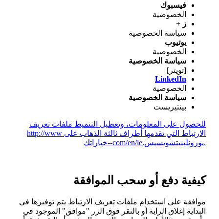
فيسبوك
الخصوصية
ز +
سياسة الخصوصية
يوتيوب
الخصوصية
سياسة الخصوصية
[تويتر]
LinkedIn
الخصوصية
سياسة الخصوصية
بينتيريست
للحصول على المعلومات، وتعطيل التنميط ملفات تعريف
الارتباط التي تقدمها أطراف ثالثة الذهاب على http://www
.يورونلينيتشويسيس.com/en/le--خياراتك
كيفية دفع أو سحب الموافقة
موافقة على استخدام ملفات تعريف الارتباط يتم توفيرها في
البداية إغلاق الراية أو بالنقر فوق الزر "موافق" الموجود في