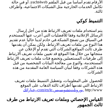
الأرقام.تقدم أساسا من قبل الملقم yacht4web، أو في حالة
تكامل الخدمات الخارجية مثل الشبكات الاجتماعية، وأطراف
ثالثة.
التنميط كوكي
يتم استخدام ملفات تعريف الارتباط هذه من أجل إرسال
الرسائل الإعلانية وفقا للأفضليات التي أعرب عنها المستخدم
في السياق من تصفح الشبكة.في خادم لدينا حاليا عدم تقديم
هذا النوع من ملفات تعريف الارتباط، ولكن يمكن أن يقدمها
طرف ثالث المواقع.الشركات التي تقدم أو الإعلان عن
منتجاتها من خلال هذا الموقع قد تعيين ملفات تعريف الارتباط
إلى طرفيات المستعملين.وتخضع فئات ملفات تعريف الارتباط
المستخدمة، والنوع من معالجة البيانات الشخصية من قبل
هذه الشركات وفقا لبيان السياسة العامة المقدمة من هذه
الشركات.
للحصول على المعلومات، وتعطيل التنميط ملفات تعريف
الارتباط التي تقدمها أطراف ثالثة الذهاب على الموقع
http://www
.يورونلينيتشويسيس.com/en/le--خياراتك
القياس الإحصائي وملفات تعريف الارتباط من طرف
ثالث الجمهور