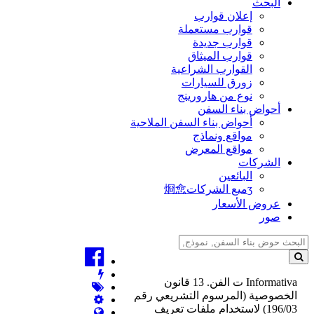
البحث
إعلان قوارب
قوارب مستعملة
قوارب جديدة
قوارب الميثاق
القوارب الشراعية
زورق للسيارات
نوع من هارورينج
أحواض بناء السفن
أحواض بناء السفن الملاحية
مواقع ونماذج
مواقع المعرض
الشركات
البائعين
ʒميع الشركات烱㥐
عروض الأسعار
صور
Informativa ت الفن. 13 قانون
الخصوصية (المرسوم التشريعي رقم
196/03) لاستخدام ملفات تعريف