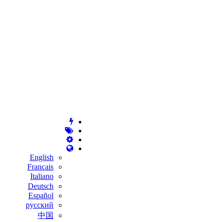
English
Français
Italiano
Deutsch
Español
русский
中国