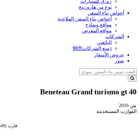
زورق للسيارات
نوع من هارورينج
أحواض بناء السفن
أحواض بناء السفن الملاحية
مواقع ونماذج
مواقع المعرض
الشركات
البائعين
ʒميع الشركات烱㥐
عروض الأسعار
صور
Beneteau Grand turismo gt 40
من 2016
القوارب المستخدمة
قارب
(:107449