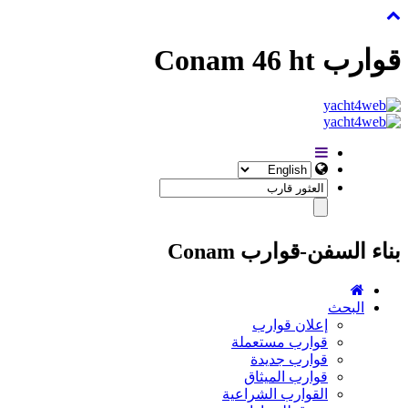
قوارب Conam 46 ht
بناء السفن-قوارب Conam
البحث
إعلان قوارب
قوارب مستعملة
قوارب جديدة
قوارب الميثاق
القوارب الشراعية