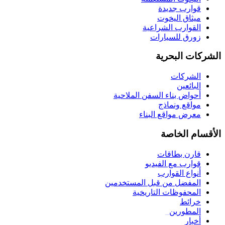
قوارب جديدة
ميثاق اليخوت
القوارب الشراعية
زورق للسيارات
الشركات البحرية
الشركات
البائعين
أحواض بناء السفن الملاحية
مواقع ونماذج
معرض مواقع البناء
الأقسام الخاصة
قارن بطاقات
قوارب مع الفيديو
أنواع القوارب
المفضل من قبل المستخدمين
المحفوظات التاريخية
خرائط
المطورين
_
أخبار