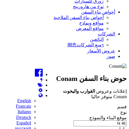
زورق للسيارات
نوع من هارورينج
أحواض بناء السفن
أحواض بناء السفن الملاحية
مواقع ونماذج
مواقع المعرض
الشركات
البائعين
ʒميع الشركات烱㥐
عروض الأسعار
صور
حوض بناء السفن Conam
إعلانات وعروض
القوارب واليخوت
Conam متوفر حاليا
English
Français
قسم
Italiano
نوع
Deutsch
موقع البناء والنموذج
Español
русский