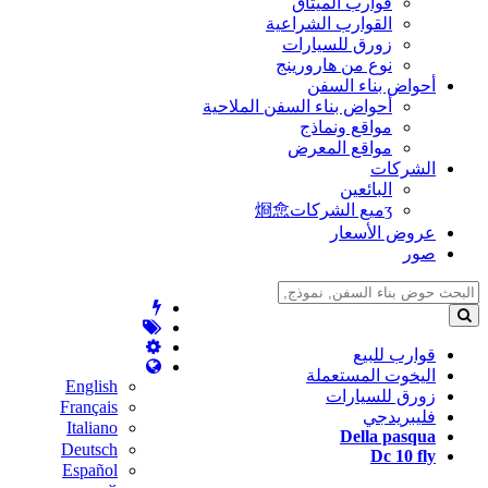
قوارب الميثاق
القوارب الشراعية
زورق للسيارات
نوع من هارورينج
أحواض بناء السفن
أحواض بناء السفن الملاحية
مواقع ونماذج
مواقع المعرض
الشركات
البائعين
ʒميع الشركات烱㥐
عروض الأسعار
صور
قوارب للبيع
اليخوت المستعملة
English
زورق للسيارات
Français
فليبريدجي
Italiano
Della pasqua
Deutsch
Dc 10 fly
Español