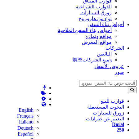
قوارب الميثاق
القوارب الشراعية
زورق للسيارات
نوع من هارورينج
أحواض بناء السفن
أحواض بناء السفن الملاحية
مواقع ونماذج
مواقع المعرض
الشركات
البائعين
ʒميع الشركات烱㥐
عروض الأسعار
صور
قوارب للبيع
اليخوت المستعملة
English
زورق للسيارات
Français
التعبير عن طرادات
Italiano
Doral
Deutsch
250
Español