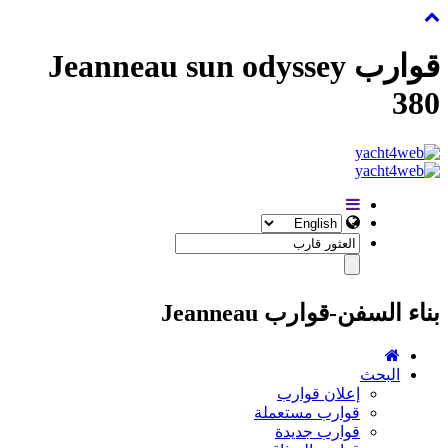
قوارب Jeanneau sun odyssey
380
بناء السفن-قوارب Jeanneau
البحث
إعلان قوارب
قوارب مستعملة
قوارب جديدة