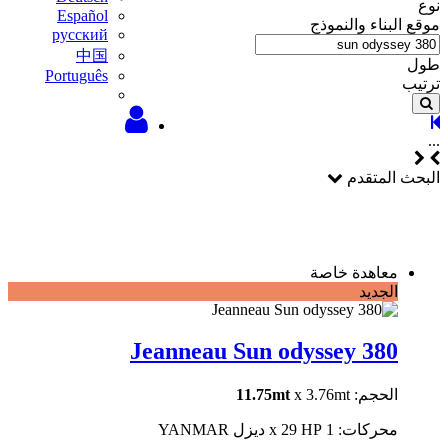
نوع
Español
موقع البناء والنموذج
русский
中国
طول
Português
ترتيب
...
البحث المتقدم
معاهدة خاصة
الجديد
Jeanneau Sun odyssey 380
الحجم:
x 3.76mt
11.75mt
محركات: 1 x 29 HP ديزل YANMAR