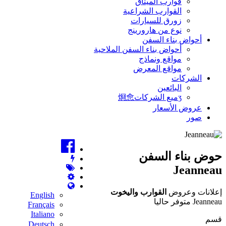
قوارب الميثاق
القوارب الشراعية
زورق للسيارات
نوع من هارورينج
أحواض بناء السفن
أحواض بناء السفن الملاحية
مواقع ونماذج
مواقع المعرض
الشركات
البائعين
ʒميع الشركات烱㥐
عروض الأسعار
صور
حوض بناء السفن
Jeanneau
إعلانات وعروض
القوارب واليخوت
English
Jeanneau متوفر حاليا
Français
Italiano
قسم
Deutsch