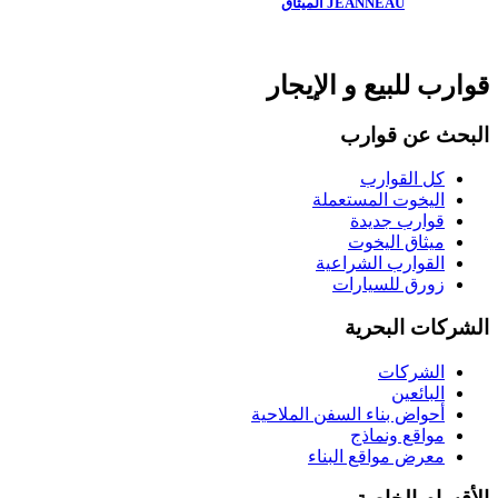
JEANNEAU الميثاق
قوارب للبيع و الإيجار
البحث عن قوارب
كل القوارب
اليخوت المستعملة
قوارب جديدة
ميثاق اليخوت
القوارب الشراعية
زورق للسيارات
الشركات البحرية
الشركات
البائعين
أحواض بناء السفن الملاحية
مواقع ونماذج
معرض مواقع البناء