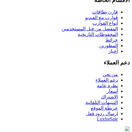
الأقسام الخاصة
قارن بطاقات
قوارب مع الفيديو
أنواع القوارب
المفضل من قبل المستخدمين
المحفوظات التاريخية
خرائط
المطورين
_
أخبار
دعم العملاء
من نحن
دعم العملاء
نظرة عامة
أسعار
الاشتراك
التنبيهات التلقائية
خريطة الموقع
إرسال ردود فعل
LuxforSale