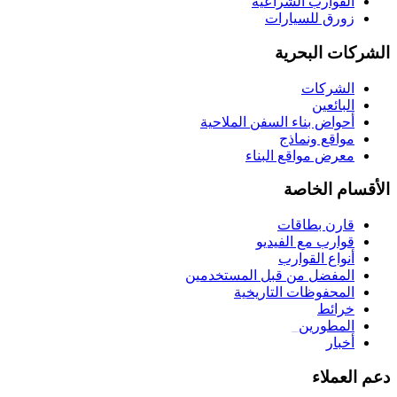
القوارب الشراعية
زورق للسيارات
الشركات البحرية
الشركات
البائعين
أحواض بناء السفن الملاحية
مواقع ونماذج
معرض مواقع البناء
الأقسام الخاصة
قارن بطاقات
قوارب مع الفيديو
أنواع القوارب
المفضل من قبل المستخدمين
المحفوظات التاريخية
خرائط
المطورين
_
أخبار
دعم العملاء