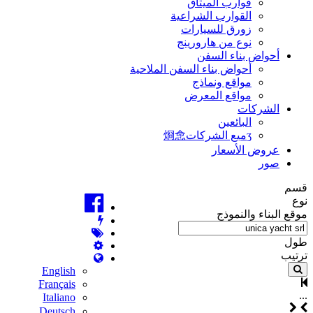
قوارب الميثاق
القوارب الشراعية
زورق للسيارات
نوع من هارورينج
أحواض بناء السفن
أحواض بناء السفن الملاحية
مواقع ونماذج
مواقع المعرض
الشركات
البائعين
ʒميع الشركات烱㥐
عروض الأسعار
صور
قسم
نوع
موقع البناء والنموذج
طول
ترتيب
English
Français
...
Italiano
Deutsch