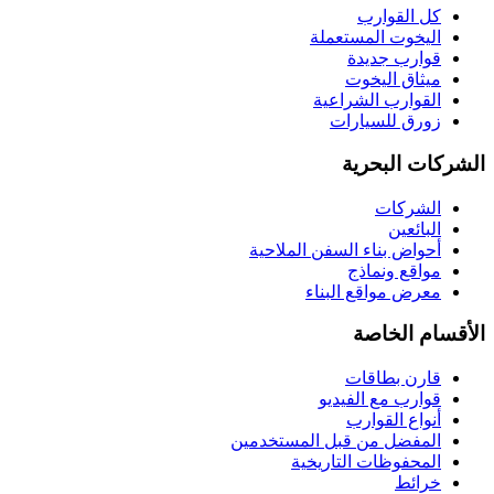
كل القوارب
اليخوت المستعملة
قوارب جديدة
ميثاق اليخوت
القوارب الشراعية
زورق للسيارات
الشركات البحرية
الشركات
البائعين
أحواض بناء السفن الملاحية
مواقع ونماذج
معرض مواقع البناء
الأقسام الخاصة
قارن بطاقات
قوارب مع الفيديو
أنواع القوارب
المفضل من قبل المستخدمين
المحفوظات التاريخية
خرائط