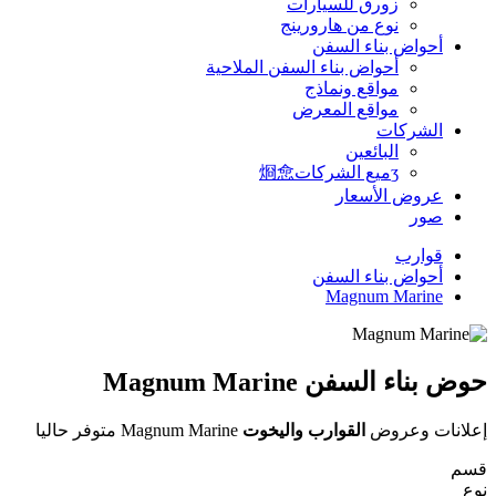
زورق للسيارات
نوع من هارورينج
أحواض بناء السفن
أحواض بناء السفن الملاحية
مواقع ونماذج
مواقع المعرض
الشركات
البائعين
ʒميع الشركات烱㥐
عروض الأسعار
صور
قوارب
أحواض بناء السفن
Magnum Marine
حوض بناء السفن Magnum Marine
إعلانات وعروض
القوارب واليخوت
Magnum Marine متوفر حاليا
قسم
نوع