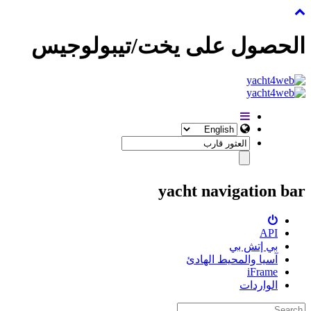
الحصول على يخت/تيبولوجيس
yacht navigation bar
API
بي إتش بي
آسيا والمحيط الهادئ
iFrame
الواردات