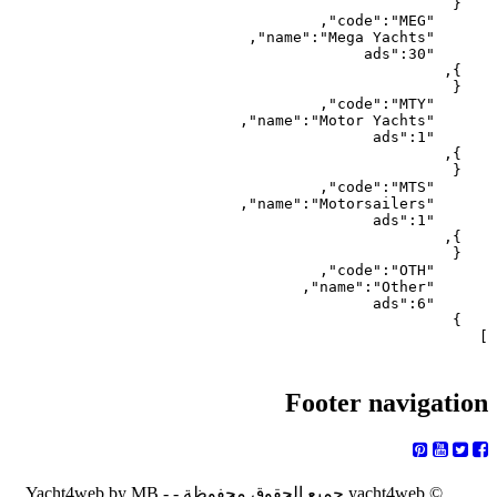
]
Footer navigation
© yacht4web جميع الحقوق محفوظة -
Yacht4web by MB -