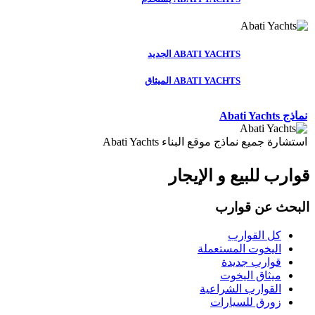
ABATI YACHTS الجديد
ABATI YACHTS الميثاق
نماذج Abati Yachts
استشارة جميع نماذج موقع البناء Abati Yachts
قوارب للبيع و الإيجار
البحث عن قوارب
كل القوارب
اليخوت المستعملة
قوارب جديدة
ميثاق اليخوت
القوارب الشراعية
زورق للسيارات