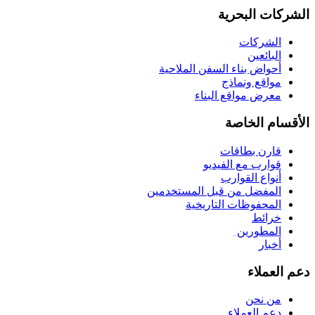
الشركات البحرية
الشركات
البائعين
أحواض بناء السفن الملاحية
مواقع ونماذج
معرض مواقع البناء
الأقسام الخاصة
قارن بطاقات
قوارب مع الفيديو
أنواع القوارب
المفضل من قبل المستخدمين
المحفوظات التاريخية
خرائط
المطورين
_
أخبار
دعم العملاء
من نحن
دعم العملاء