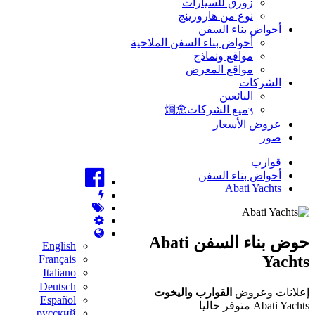
زورق للسيارات
نوع من هارورينج
أحواض بناء السفن
أحواض بناء السفن الملاحية
مواقع ونماذج
مواقع المعرض
الشركات
البائعين
ʒميع الشركات烱㥐
عروض الأسعار
صور
قوارب
أحواض بناء السفن
Abati Yachts
حوض بناء السفن Abati
English
Yachts
Français
Italiano
Deutsch
إعلانات وعروض
القوارب واليخوت
Español
Abati Yachts متوفر حاليا
русский