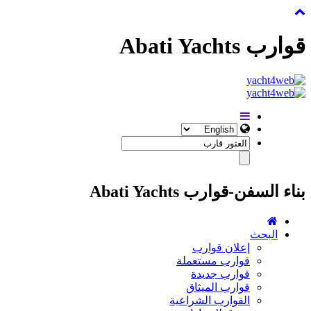
قوارب Abati Yachts
بناء السفن-قوارب Abati Yachts
البحث
إعلان قوارب
قوارب مستعملة
قوارب جديدة
قوارب الميثاق
القوارب الشراعية