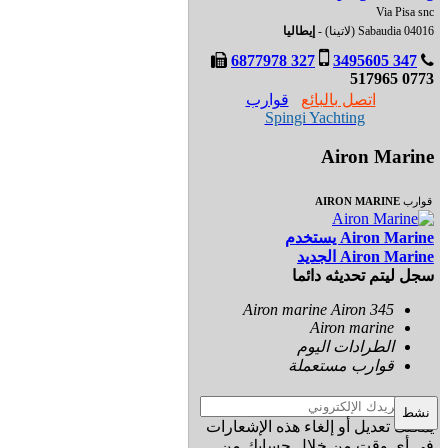
Via Pisa snc
04016 Sabaudia (لاتينا) -
إيطاليا
327 6877978
347 3495605
0773 517965
اتصل بالبائع
قوارب
Spingi Yachting
Airon Marine
قوارب
AIRON MARINE
Airon Marine يستخدم
Airon Marine الجديد
سجل ليتم تحديثه دائما
Airon marine Airon 345
Airon marine
الطرادات اليوم
قوارب مستعملة
نشط
يمكنك تعديل أو إلغاء هذه الإشعارات
في أي وقت من خلال حسابك من