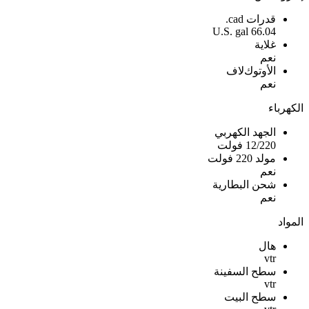
قدرات cad.
66.04 U.S. gal
غلاية
نعم
اﻷوتوكﻻف
نعم
الكهرباء
الجهد الكهربي
12/220 فولت
مولد 220 فولت
نعم
شحن البطارية
نعم
المواد
هال
vtr
سطح السفينة
vtr
سطح البيت