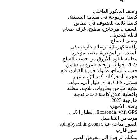
vtr
وصف الديكور الداخلي
كابينة مزدوجة في مقدمة السفينة،
كابينة ثلاثية للضيوف في الطابق
السفلي، مرحاض، مطبخ، غرفة طعام
قابلة للتحويل.
وصف التسلح
رافعة كهربائية، وسائد خارجية في
المقدمة والمؤخرة، منصة مؤخرة
مطلية باللون الأزرق من خشب الساج
2023، جوانب زرقاء، قمرة قيادة من
خشب الساج، طاولة قمرة القيادة، فتح
حجرة المحركات كهربائيًا، مسبار
صوتي، vhg، GPS، طيار آلي، مولد،
غلاية، شاحن بطاريات، ثلاجة، مظلة
وأغطية إغلاق كاملة 2022، ثلاجة
خارجية 2023.
وصف الأجهزة
Ecosonda، vhf، GPS، الطيار الآلي.
مزيد من التفاصيل
الصور متاحة على: spingi-yachting.com
صور قارب
يمكنك الرجوع إلى معرض الصور