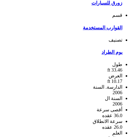
زورق للسيارات
قسم
القوارب المستخدمة
تصنيف
يوم الطراد
طول
33.46 ft
العرض
10.17 ft
الدارسة. السنة
2006
السنة ال
2006
أقصى سرعة
36.0 عقده
سرعة الانطلاق
26.0 عقده
العلم