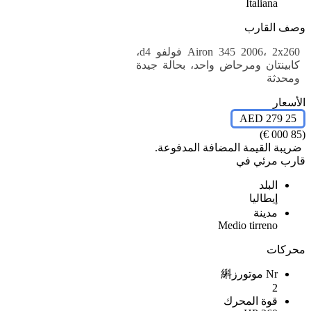
Italiana
وصف القارب
Airon 345 2006، 2x260 فولفو d4،
كابينتان ومرحاض واحد، بحالة جيدة
ومحدثة
الأسعار
25 279 AED
(85 000 €)
ضريبة القيمة المضافة المدفوعة.
قارب مرئي في
البلد
إيطاليا
مدينة
Medio tirreno
محركات
Nr موتورز䌀
2
قوة المحرك