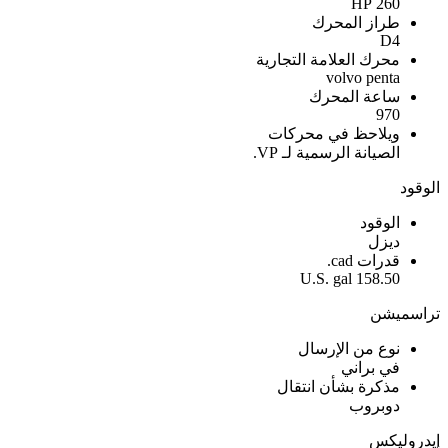
260 HP
طراز المحرك
D4
محرك العلامة التجارية
volvo penta
ساعة المحرك
970
ويلاحظ في محركات
الصيانة الرسمية لـ VP.
الوقود
الوقود
ديزل
قدرات cad.
158.50 U.S. gal
تراسميشن
نوع من الإرسال
في براني
مذكرة بشأن انتقال
دوبروب
إيدروليكس