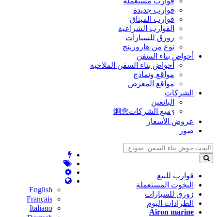
قوارب مستعملة
قوارب جديدة
قوارب الميثاق
القوارب الشراعية
زورق للسيارات
نوع من هارورينج
أحواض بناء السفن
أحواض بناء السفن الملاحية
مواقع ونماذج
مواقع المعرض
الشركات
البائعين
ʒميع الشركات烱㥐
عروض الأسعار
صور
قوارب للبيع
اليخوت المستعملة
English
زورق للسيارات
Français
الطرادات اليوم
Italiano
Airon marine